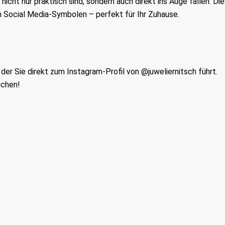
nicht nur praktisch sind, sondern auch direkt ins Auge fallen. Die
 Social Media-Symbolen – perfekt für Ihr Zuhause.
er Sie direkt zum Instagram-Profil von @juweliernitsch führt.
uchen!