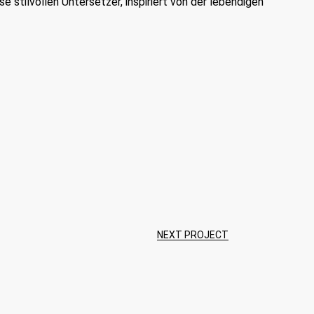
se stilvollen Untersetzer, inspiriert von der lebendigen
NEXT PROJECT